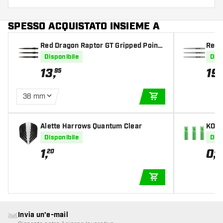
SPESSO ACQUISTATO INSIEME A
Red Dragon Raptor GT Gripped Points
Red 
Black
ts Si
Disponibile
Disp
13
,
19
,
95
38 mm
AGGIUNGI AL CARR
Alette Harrows Quantum Clear
KOTO
r Gr
Disponibile
Disp
1
,
0
,
20
85
AGGIUNGI AL CARR
Invia un'e-mail