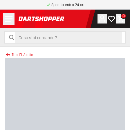
Spedito entro 24 ore
Menu
0
Account
La mia list
Carr
torna alla home page
cerca
cerca
Top 10 Alette