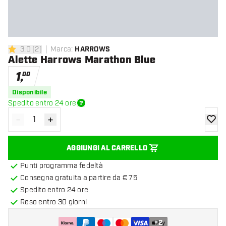
3.0
[
2
]
Marca
:
HARROWS
3 stelle di valutazione
Alette Harrows Marathon Blue
1
,
00
Disponibile
Spedito entro 24 ore
-
+
Diminuisci quantità
Aumenta quantità
aggiung
AGGIUNGI AL CARRELLO
Punti programma fedeltà
Consegna gratuita a partire da € 75
Spedito entro 24 ore
Reso entro 30 giorni
+
2