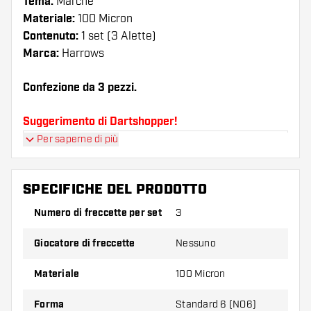
Tema:
Marche
Materiale:
100 Micron
Contenuto:
1 set (3 Alette)
Marca:
Harrows
Confezione da 3 pezzi.
Suggerimento di Dartshopper!
Per saperne di più
Assicuratevi di avere a portata di mano un gran
numero di alette e di astine. Questi possono
danneggiarsi o rompersi con l'uso.
SPECIFICHE DEL PRODOTTO
Numero di freccette per set
3
Provate una forma, un materiale o uno
spessore diverso di alette per scoprire quale
Giocatore di freccette
Nessuno
variante vi si addice di più!
Materiale
100 Micron
Forma
Standard 6 (NO6)