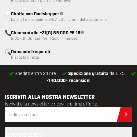
Risposta entro 1 giorno lavorativo
Chatta con Dartshopper
Servizio clienti non disponibile
La chat è disponibile 24/7, tutti i giorni della settimana
Chiamaci allo +31(0) 85 000 26 19
Servizio clienti non disponibile
8:00 - 21:00 (Lun-Ven) Solo in inglese
Domande frequenti
Risposta diretta
Spedito entro 24 ore
Spedizione gratuita
da € 75
•
140.000+ recensioni
ISCRIVITI ALLA NOSTRA NEWSLETTER
Iscriviti alla newsletter e ricevi le ultime offerte.
Iscr
SERVIZIO CLIENTI