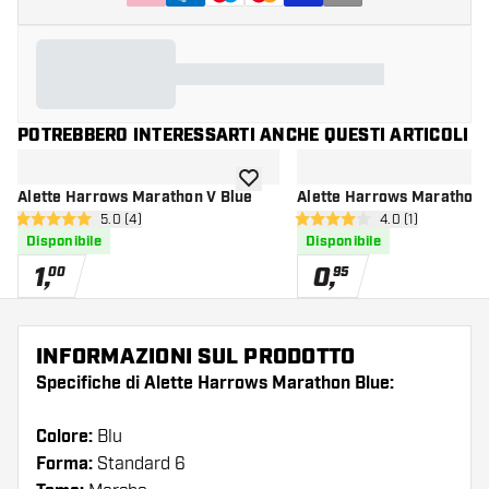
POTREBBERO INTERESSARTI ANCHE QUESTI ARTICOLI
aggiungi alla lista dei desideri
Alette Harrows Marathon V Blue
Alette Harrows Marathon 
apri pannello recensioni
5.0 (4)
apri pannello re
4.0 (1)
5 stelle di valutazione
4 stelle di valutazione
Disponibile
Disponibile
1
,
0
,
00
95
INFORMAZIONI SUL PRODOTTO
Specifiche di Alette Harrows Marathon Blue:
Colore:
Blu
Forma:
Standard 6