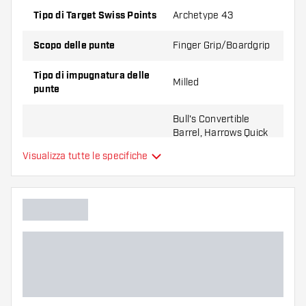
Nero
Tipo di Target Swiss Points
Archetype 43
Inoltre, sono disponibili in diverse lunghezze, così puoi
adattare le tue freccette perfettamente al tuo stile di
Scopo delle punte
Finger Grip/Boardgrip
gioco:
Tipo di impugnatura delle
Milled
punte
30 mm
Bull's Convertible
35 mm
Barrel, Harrows Quick
Barrel, Mission R2.5
Visualizza tutte le specifiche
Adatto per
Rapid Barrel, Shot
42 mm
Turbo Barrel, Target
Swiss Barrel, Winmau
Switch Barrel
Forma delle punte
Tapered Point
Zona di presa delle punte
Colore principale