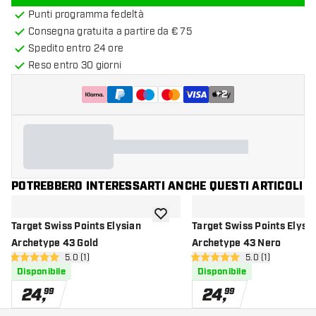
Punti programma fedeltà
Consegna gratuita a partire da € 75
Spedito entro 24 ore
Reso entro 30 giorni
+
2
POTREBBERO INTERESSARTI ANCHE QUESTI ARTICOLI
aggiungi alla lista dei desideri
Target Swiss Points Elysian
Target Swiss Points Elysi
Archetype 43 Gold
Archetype 43 Nero
apri pannello recensioni
5.0 (1)
apri pannello re
5.0 (1)
5 stelle di valutazione
5 stelle di valutazione
Disponibile
Disponibile
24
,
24
,
99
99