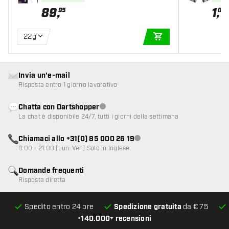
89
,
1
,
95
05
22g
AGGIUNGI AL CARR
Invia un'e-mail
Risposta entro 1 giorno lavorativo
Chatta con Dartshopper
Servizio clienti non disponibile
La chat è disponibile 24/7, tutti i giorni della settimana
Chiamaci allo +31(0) 85 000 26 19
Servizio clienti non disponibile
8:00 - 21:00 (Lun-Ven) Solo in inglese
Domande frequenti
Risposta diretta
Spedito entro 24 ore
Spedizione gratuita
da € 75
•
140.000+ recensioni