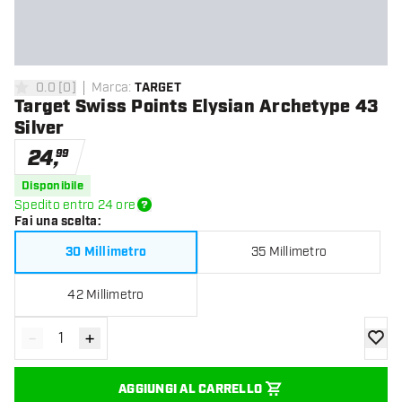
0.0
[
0
]
Marca
:
TARGET
0 stelle di valutazione
Target Swiss Points Elysian Archetype 43
Silver
24
,
99
Disponibile
Spedito entro 24 ore
Fai una scelta
:
30 Millimetro
35 Millimetro
42 Millimetro
-
+
Diminuisci quantità
Aumenta quantità
aggiung
AGGIUNGI AL CARRELLO