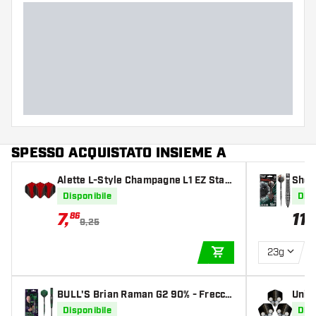
Lunghezza delle punte
SPESSO ACQUISTATO INSIEME A
Alette L-Style Champagne L1 EZ Stan
Shot
dard Inception Red
teel 
Disponibile
Disp
7
,
11
86
9,25
23g
AGGIUNGI AL CARR
BULL'S Brian Raman G2 90% - Frecce
Unico
tte Steel Darts
ette 
Disponibile
Disp