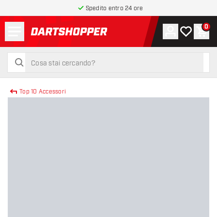
Spedito entro 24 ore
Menu
0
Account
La mia list
Carr
torna alla home page
cerca
cerca
Top 10 Accessori