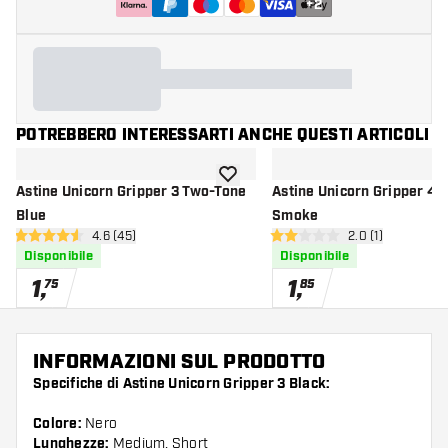
+
2
POTREBBERO INTERESSARTI ANCHE QUESTI ARTICOLI
aggiungi alla lista dei desideri
Astine Unicorn Gripper 3 Two-Tone
Astine Unicorn Gripper 4 
Blue
Smoke
apri pannello recensioni
4.6 (45)
apri pannello re
2.0 (1)
4.6 stelle di valutazione
2 stelle di valutazione
Disponibile
Disponibile
1
,
1
,
75
85
INFORMAZIONI SUL PRODOTTO
Specifiche di Astine Unicorn Gripper 3 Black:
Colore:
Nero
Lunghezze:
Medium, Short