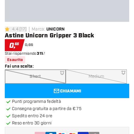
4.4
[
17
]
Marca
:
UNICORN
4.4 stelle di valutazione
Astine Unicorn Gripper 3 Black
0
,
66
0,95
Stai risparmiando
31%
!
Esaurito
Fai una scelta
:
Short
Medium
CHIAMAMI
Punti programma fedeltà
Consegna gratuita a partire da € 75
Spedito entro 24 ore
Reso entro 30 giorni