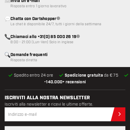
Invia un'e-mail
Risposta entro 1 giorno lavorativo
Chatta con Dartshopper
Servizio clienti non disponibile
La chat è disponibile 24/7, tutti i giorni della settimana
Chiamaci allo +31(0) 85 000 26 19
Servizio clienti non disponibile
8:00 - 21:00 (Lun-Ven) Solo in inglese
Domande frequenti
Risposta diretta
Spedito entro 24 ore
Spedizione gratuita
da € 75
•
140.000+ recensioni
ISCRIVITI ALLA NOSTRA NEWSLETTER
Iscriviti alla newsletter e ricevi le ultime offerte.
Iscr