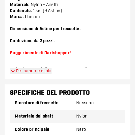
Materiali:
Nylon + Anello
Contenuto:
1 set (3 Astine)
Marca:
Unicorn
Dimensione di Astine per freccette:
Confezione da 3 pezzi.
Suggerimento di Dartshopper!
Assicuratevi di avere a portata di mano un gran
Per saperne di più
numero di alette e di astine. Questi possono
danneggiarsi o rompersi con l'uso.
SPECIFICHE DEL PRODOTTO
Provate un astine di dimensioni diverse per
Giocatore di freccette
Nessuno
scoprire quale variante vi si addice di più!
Materiale del shaft
Nylon
Colore principale
Nero