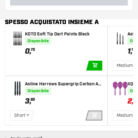
SPESSO ACQUISTATO INSIEME A
KOTO Soft Tip Dart Points Black
Asti
Disponibile
Disp
0
,
1
,
75
19
Medium
AGGIUNGI AL CARR
Astine Harrows Supergrip Carbon Aq
XQ Ma
ua
e Pur
Disponibile
Disp
tte
3
,
2
,
95
17
Short
Medium
AGGIUNGI AL CARR