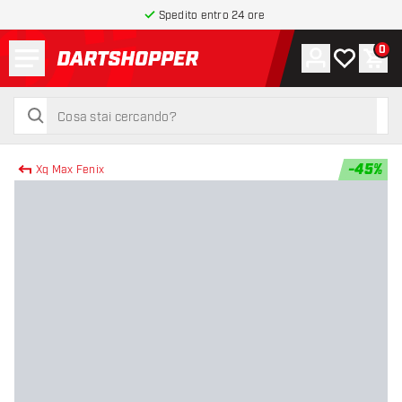
Spedito entro 24 ore
Menu
0
Account
La mia list
Carr
torna alla home page
cerca
cerca
-
45
%
Xq Max Fenix