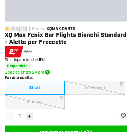
4.5
[
45
]
Marca
:
XQMAX DARTS
4.5 stelle di valutazione
XQ Max Fenix Bar Flights Bianchi Standard
- Alette per Freccette
2
,
17
3,95
Stai risparmiando
45%
!
Disponibile
Spedito entro 24 ore
Fai una scelta
:
Short
Inbetween
Medium
-
+
Diminuisci quantità
Aumenta quantità
aggiung