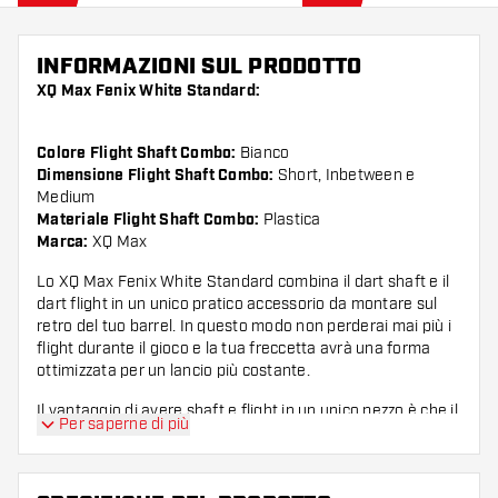
INFORMAZIONI SUL PRODOTTO
XQ Max Fenix White Standard:
Colore Flight Shaft Combo:
Bianco
Dimensione Flight Shaft Combo:
Short, Inbetween e
Medium
Materiale Flight Shaft Combo:
Plastica
Marca:
XQ Max
Lo XQ Max Fenix White Standard combina il dart shaft e il
dart flight in un unico pratico accessorio da montare sul
retro del tuo barrel. In questo modo non perderai mai più i
flight durante il gioco e la tua freccetta avrà una forma
ottimizzata per un lancio più costante.
Il vantaggio di avere shaft e flight in un unico pezzo è che il
Per saperne di più
flight mantiene sempre un angolo netto di 90 gradi.
Questo rimane sempre dritto rispetto alla freccetta e
forma un insieme più aerodinamico rispetto a un barrel