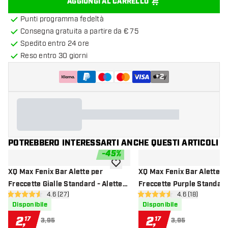
AGGIUNGI AL CARRELLO
Punti programma fedeltà
Consegna gratuita a partire da € 75
Spedito entro 24 ore
Reso entro 30 giorni
+
2
POTREBBERO INTERESSARTI ANCHE QUESTI ARTICOLI
-
45
%
aggiungi alla lista dei desideri
XQ Max Fenix Bar Alette per
XQ Max Fenix Bar Alette p
Freccette Gialle Standard - Alette
Freccette Purple Standard
apri pannello recensioni
4.6 (27)
apri pannello re
4.6 (18)
per Freccette
per Freccette
4.6 stelle di valutazione
4.6 stelle di valutazione
Disponibile
Disponibile
2
,
2
,
17
17
3,95
3,95