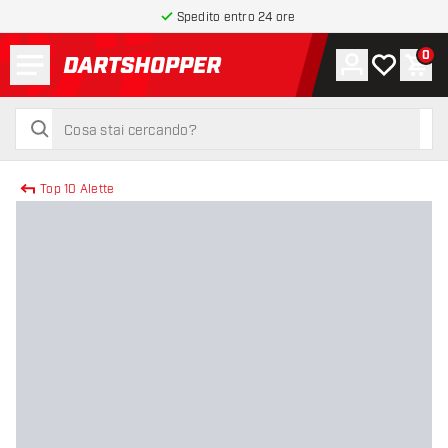
Spedito entro 24 ore
Menu
0
Account
La mia list
Carr
torna alla home page
cerca
cerca
Top 10 Alette