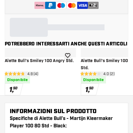
+
2
POTREBBERO INTERESSARTI ANCHE QUESTI ARTICOLI
aggiungi alla lista dei desideri
Alette Bull's Smiley 100 Angry Std.
Alette Bull's Smiley 100 
Std.
apri pannello recensioni
4.8 (4)
apri pannello re
4.0 (2)
4.8 stelle di valutazione
4 stelle di valutazione
Disponibile
Disponibile
1
,
1
,
50
50
INFORMAZIONI SUL PRODOTTO
Specifiche di Alette Bull's - Martijn Kleermaker
Player 100 80 Std - Black: