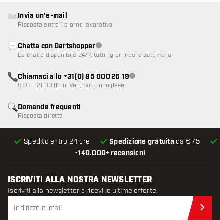
Invia un'e-mail
Risposta entro 1 giorno lavorativo
Chatta con Dartshopper
Servizio clienti non disponibile
La chat è disponibile 24/7, tutti i giorni della settimana
Chiamaci allo +31(0) 85 000 26 19
Servizio clienti non disponibile
8:00 - 21:00 (Lun-Ven) Solo in inglese
Domande frequenti
Risposta diretta
Spedito entro 24 ore
Spedizione gratuita
da € 75
•
140.000+ recensioni
ISCRIVITI ALLA NOSTRA NEWSLETTER
Iscriviti alla newsletter e ricevi le ultime offerte.
Iscr