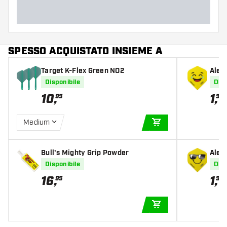
SPESSO ACQUISTATO INSIEME A
Target K-Flex Green NO2
Alett
g Std
Disponibile
Disp
10
,
1
,
95
50
Medium
AGGIUNGI AL CARR
Bull's Mighty Grip Powder
Alett
Std.
Disponibile
Disp
16
,
1
,
95
50
AGGIUNGI AL CARR