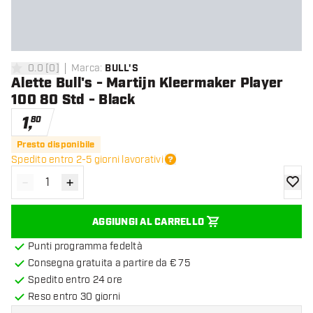
0.0
[
0
]
Marca
:
BULL'S
0 stelle di valutazione
Alette Bull's - Martijn Kleermaker Player
100 80 Std - Black
1
,
80
Presto disponibile
Spedito entro 2-5 giorni lavorativi
-
+
Diminuisci quantità
Aumenta quantità
aggiung
AGGIUNGI AL CARRELLO
Punti programma fedeltà
Consegna gratuita a partire da € 75
Spedito entro 24 ore
Reso entro 30 giorni