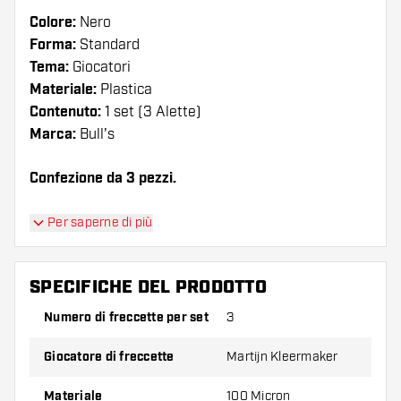
Colore:
Nero
Forma:
Standard
Tema:
Giocatori
Materiale:
Plastica
Contenuto:
1 set (3 Alette)
Marca:
Bull's
Confezione da 3 pezzi.
Suggerimento di Dartshopper!
Per saperne di più
Assicuratevi di avere a portata di mano un gran
numero di alette e di astine. Questi possono
SPECIFICHE DEL PRODOTTO
danneggiarsi o rompersi con l'uso.
Numero di freccette per set
3
Provate una forma, un materiale o uno
Giocatore di freccette
Martijn Kleermaker
spessore diverso di alette per scoprire quale
variante vi si addice di più!
Materiale
100 Micron