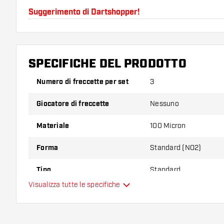
Suggerimento di Dartshopper!
Assicuratevi di avere a portata di mano un gran num
astine. Questi possono danneggiarsi o rompersi con 
SPECIFICHE DEL PRODOTTO
Provate una forma, un materiale o uno spessore div
Numero di freccette per set
3
scoprire quale variante vi si addice di più!
Giocatore di freccette
Nessuno
Materiale
100 Micron
Forma
Standard (NO2)
Tipo
Standard
Visualizza tutte le specifiche
Flessibilità
Colori aggiuntivi