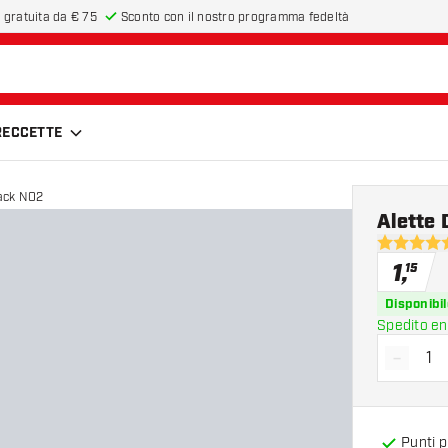
 gratuita da € 75
Sconto con il nostro programma fedeltà
FRECCETTE
ack NO2
Alette
4.7 stelle 
1
,
15
Disponibil
Spedito en
-
Diminui
Punti 