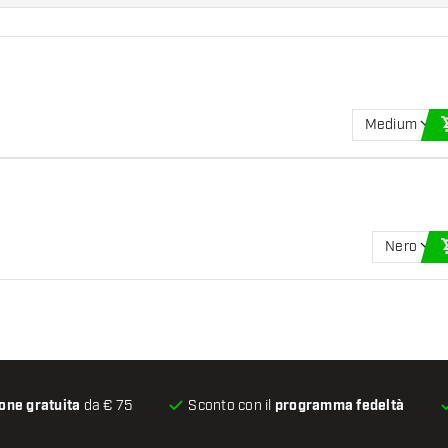
Medium
Nero
one gratuita
da € 75
Sconto con il
programma fedeltà