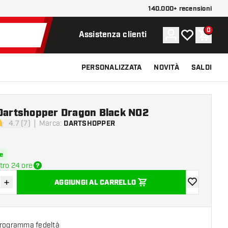
140.000+ recensioni
0
Account
La mia lista d
Carrel
Assistenza clienti
PERSONALIZZATA
NOVITÀ
SALDI
 Dartshopper Dragon Black NO2
4.7 (7)
Marca
:
DARTSHOPPER
di valutazione
e
tro 24 ore
+
AGGIUNGI AL CARRELLO
sci quantità
Aumenta quantità
aggiungi alla
programma fedeltà