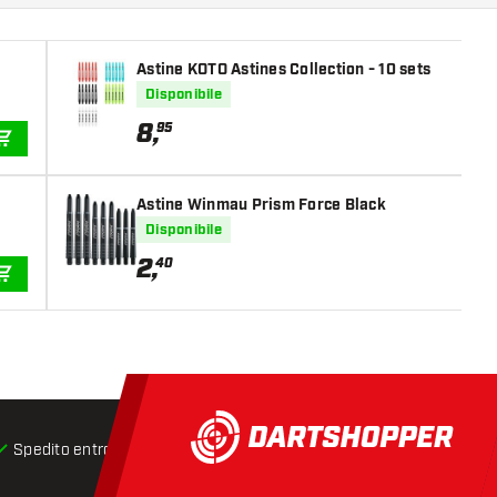
Astine KOTO Astines Collection - 10 sets
Disponibile
8
,
95
AGGIUNGI AL CARRELLO
Astine Winmau Prism Force Black
Disponibile
2
,
40
AGGIUNGI AL CARRELLO
Spedito entro 24 ore
Spedizione gratuita
da € 75