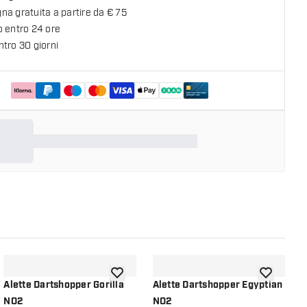
a gratuita a partire da € 75
o entro 24 ore
tro 30 giorni
lla lista dei desideri
aggiungi alla lista dei desideri
aggiungi all
Alette Dartshopper Gorilla
Alette Dartshopper Egyptian
A
NO2
NO2