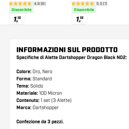
apri pannello recensioni
4.8 (8)
apri pannello recen
5.0 (1)
4.8 stelle di valutazione
5 stelle di valutazione
Disponibile
Disponibile
1
,
1
,
15
15
INFORMAZIONI SUL PRODOTTO
Specifiche di Alette Dartshopper Dragon Black NO2:
Colore:
Oro, Nero
Forma:
Standard
Tema:
Solido
Materiale:
100 Micron
Contenuto:
1 set (3 Alette)
Marca:
Dartshopper
Confezione da 3 pezzi.