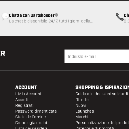
Chatta con Dartshopper
Ch
Servizio clienti non disponibile
La chat è disponibile 24/7, tutti i giorni della
8:
settimana
ER
ACCOUNT
SHOPPING & ISPIRAZIO
Il Mio Account
Guida alle decisioni sui dardi
Accedi
Offerte
Registrati
Nuovi
Password dimenticata
Launches
Stato dell'ordine
Marchi
Cronologia ordini
Personalizzazione del prodo
Lista dei desideri
Categorie di prodotti