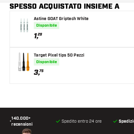
SPESSO ACQUISTATO INSIEME A
Colore principale
Astine GOAT Griptech White
Disponibile
1
,
29
Target Pixel tips 50 Pezzi
Disponibile
3
,
75
140.000+
•
Spedito entro 24 ore
Spedizi
recensioni