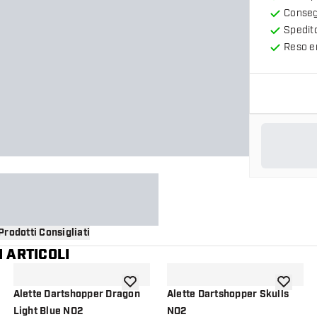
Consegn
Spedit
Reso en
Prodotti Consigliati
 ARTICOLI
i alla lista dei desideri
aggiungi alla lista dei desideri
aggiungi a
Alette Dartshopper Dragon
Alette Dartshopper Skulls
Light Blue NO2
NO2