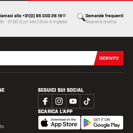
iamaci allo +31(0) 85 000 26 19
Domande frequenti
Servizio clienti non disponibile
00 - 21:00 (Lun-Ven) Solo in inglese
Risposta diretta
ISCRIVITI!
Iscriviti sub
NE
SEGUICI SUI SOCIAL
SCARICA L’APP
tto