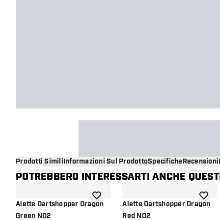
Prodotti Simili
Informazioni Sul Prodotto
Specifiche
Recensioni
POTREBBERO INTERESSARTI ANCHE QUESTI
aggiungi alla lista dei desideri
aggiung
Alette Dartshopper Dragon
Alette Dartshopper Dragon
Green NO2
Red NO2