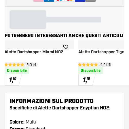
POTREBBERO INTERESSARTI ANCHE QUESTI ARTICOLI
aggiungi alla lista dei desideri
Alette Dartshopper Miami NO2
Alette Dartshopper Tiger 
apri pannello recensioni
5.0 (4)
apri pannello re
4.9 (11)
5 stelle di valutazione
4.9 stelle di valutazione
Disponibile
Disponibile
1
,
1
,
10
10
INFORMAZIONI SUL PRODOTTO
Specifiche di Alette Dartshopper Egyptian NO2:
Colore:
Multi