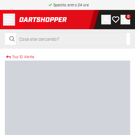
Spedito entro 24 ore
Menu
0
Account
La mia list
Carr
torna alla home page
cerca
cerca
Top 10 Alette