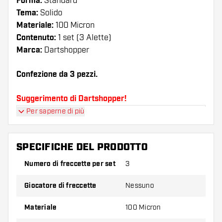
Forma:
Standard
Tema:
Solido
Materiale:
100 Micron
Contenuto:
1 set (3 Alette)
Marca:
Dartshopper
Confezione da 3 pezzi.
Suggerimento di Dartshopper!
Per saperne di più
Assicuratevi di avere a portata di mano un gran
numero di alette e di astine. Questi possono
danneggiarsi o rompersi con l'uso.
SPECIFICHE DEL PRODOTTO
Numero di freccette per set
3
Provate una forma, un materiale o uno
spessore diverso di alette per scoprire quale
Giocatore di freccette
Nessuno
variante vi si addice di più!
Materiale
100 Micron