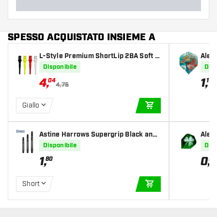
SPESSO ACQUISTATO INSIEME A
L-Style Premium ShortLip 2BA Soft T
Alet
ips
NO2
Disponibile
Disp
4
,
1
,
04
15
4,75
Giallo
AGGIUNGI AL CARR
Astine Harrows Supergrip Black and
Alet
Silver
Disponibile
Disp
1
,
0
,
80
95
Short
AGGIUNGI AL CARR