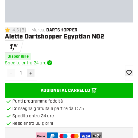
4.6
[
8
]
Marca
:
DARTSHOPPER
4.6 stelle di valutazione
Alette Dartshopper Egyptian NO2
1
,
10
Disponibile
Spedito entro 24 ore
-
+
Diminuisci quantità
Aumenta quantità
aggiung
AGGIUNGI AL CARRELLO
Punti programma fedeltà
Consegna gratuita a partire da € 75
Spedito entro 24 ore
Reso entro 30 giorni
+
2