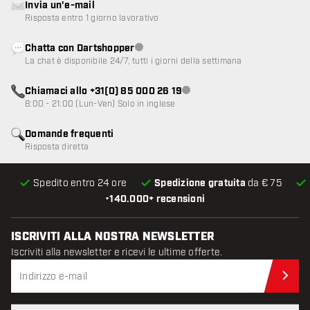
Invia un'e-mail
Risposta entro 1 giorno lavorativo
Chatta con Dartshopper
Servizio clienti non disponibile
La chat è disponibile 24/7, tutti i giorni della settimana
Chiamaci allo +31(0) 85 000 26 19
Servizio clienti non disponibile
8:00 - 21:00 (Lun-Ven) Solo in inglese
Domande frequenti
Risposta diretta
Spedito entro 24 ore
Spedizione gratuita
da € 75
•
140.000+ recensioni
ISCRIVITI ALLA NOSTRA NEWSLETTER
Iscriviti alla newsletter e ricevi le ultime offerte.
Iscr