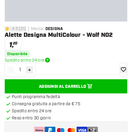
4.5
[
31
]
Marca
:
DESIGNA
4.5 stelle di valutazione
Alette Designa MultiColour - Wolf NO2
1
,
20
Disponibile
Spedito entro 24 ore
-
+
Diminuisci quantità
Aumenta quantità
aggiung
AGGIUNGI AL CARRELLO
Punti programma fedeltà
Consegna gratuita a partire da € 75
Spedito entro 24 ore
Reso entro 30 giorni
+
2