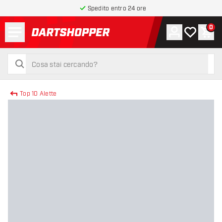
Spedito entro 24 ore
Menu
0
Account
La mia list
Carr
torna alla home page
cerca
cerca
Top 10 Alette