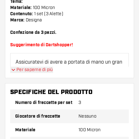
Tema:
Materiale:
100 Micron
Contenuto:
1 set (3 Alette)
Marca:
Designa
Confezione da 3 pezzi.
Suggerimento di Dartshopper!
Assicuratevi di avere a portata di mano un gran
numero di alette e di astine. Questi possono
Per saperne di più
danneggiarsi o rompersi con l'uso.
SPECIFICHE DEL PRODOTTO
Provate una forma, un materiale o uno
spessore diverso di alette per scoprire quale
Numero di freccette per set
3
variante vi si addice di più!
Giocatore di freccette
Nessuno
Materiale
100 Micron