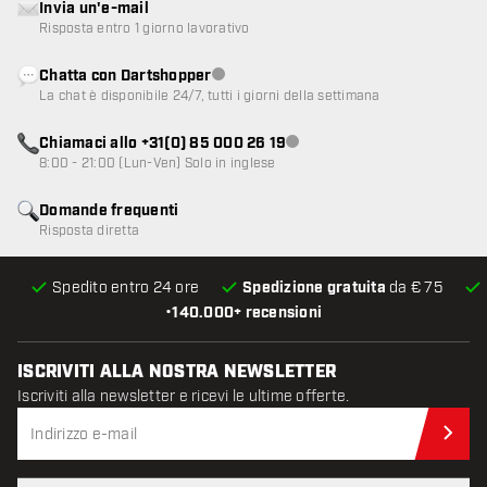
Invia un'e-mail
Risposta entro 1 giorno lavorativo
Chatta con Dartshopper
Servizio clienti non disponibile
La chat è disponibile 24/7, tutti i giorni della settimana
Chiamaci allo +31(0) 85 000 26 19
Servizio clienti non disponibile
8:00 - 21:00 (Lun-Ven) Solo in inglese
Domande frequenti
Risposta diretta
Spedito entro 24 ore
Spedizione gratuita
da € 75
•
140.000+ recensioni
ISCRIVITI ALLA NOSTRA NEWSLETTER
Iscriviti alla newsletter e ricevi le ultime offerte.
Iscr