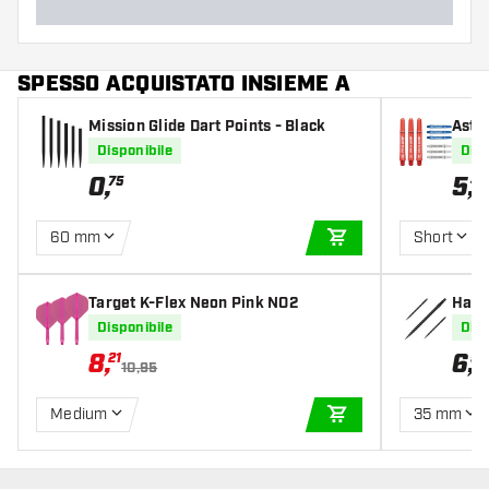
SPESSO ACQUISTATO INSIEME A
Mission Glide Dart Points - Black
Astin
Whit
Disponibile
Disp
0
,
5
,
75
49
60 mm
Short
AGGIUNGI AL CARR
Target K-Flex Neon Pink NO2
Harr
Disponibile
Disp
8
,
6
,
21
95
10,95
Medium
35 mm
AGGIUNGI AL CARR