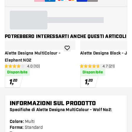
POTREBBERO INTERESSARTI ANCHE QUESTI ARTICOLI
aggiungi alla lista dei desideri
Alette Designa MultiColour -
Alette Designa Black - Jo
Elephant NO2
apri pannello recensioni
4.0 (10)
apri pannello re
4.7 (21)
4 stelle di valutazione
4.7 stelle di valutazione
Disponibile
Disponibile
1
,
1
,
20
20
INFORMAZIONI SUL PRODOTTO
Specifiche di Alette Designa MultiColour - Wolf No2:
Colore:
Multi
Forma:
Standard