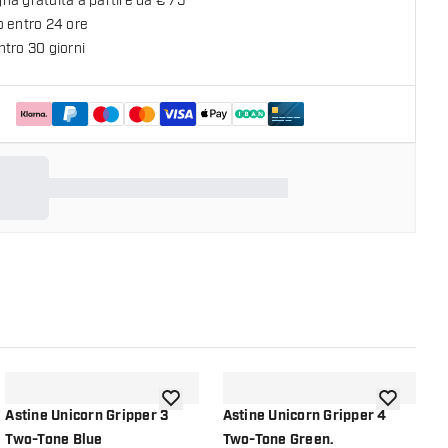
a gratuita a partire da € 75
o entro 24 ore
tro 30 giorni
lla lista dei desideri
aggiungi alla lista dei desideri
aggiungi all
Astine Unicorn Gripper 3
Astine Unicorn Gripper 4
A
Two-Tone Blue
Two-Tone Green.
T