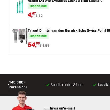
Astine L-Style L-Astines Locked Slim Emerald
Disponibile
4
,
67
5,50
Target Dimitri van den Bergh x Echo Swiss Point 9
Disponibile
54
,
00
119,99
140.000+
•
Spedito entro 24 ore
Spedizi
recensioni
Invia un'e-mail