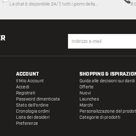
La chat è disponibile 24/7, tutti i giorni della
8:
settimana
ER
ACCOUNT
SHOPPING & ISPIRAZIO
Il Mio Account
Guida alle decisioni sui dardi
Accedi
Offerte
Registrati
Nuovi
Password dimenticata
Launches
Stato dell'ordine
Marchi
Cronologia ordini
Personalizzazione del prodo
Lista dei desideri
Categorie di prodotti
Preferenze