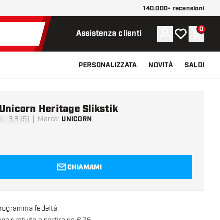
140.000+ recensioni
0
Account
La mia lista d
Carrel
Assistenza clienti
PERSONALIZZATA
NOVITÀ
SALDI
Unicorn Heritage Slikstik
3.8 (5)
Marca
:
UNICORN
di valutazione
CHIAMAMI
programma fedeltà