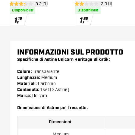
apri pannello recensioni
3.3 (3)
apri pannello recen
2.0 (1)
3.3 stelle di valutazione
2 stelle di valutazione
Disponibile
Disponibile
1
,
1
,
15
85
INFORMAZIONI SUL PRODOTTO
Specifiche di Astine Unicorn Heritage Slikstik:
Colore:
Transparente
Lunghezze:
Medium
Materiali:
Carbonio
Contenuto:
1 set (3 Astine)
Marca:
Unicorn
Dimensione di Astine per freccette:
Dimensioni:
Medium