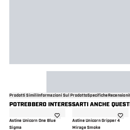
Prodotti Simili
Informazioni Sul Prodotto
Specifiche
Recensioni
POTREBBERO INTERESSARTI ANCHE QUESTI
aggiungi alla lista dei desideri
aggiung
Astine Unicorn One Blue
Astine Unicorn Gripper 4
Sigma
Mirage Smoke