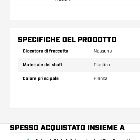
Confezione da 3 pezzi.
Suggerimento di Dartshopper!
SPECIFICHE DEL PRODOTTO
Assicuratevi di avere a portata di mano un gran num
Giocatore di freccette
Nessuno
astine. Questi possono danneggiarsi o rompersi con 
Materiale del shaft
Plastica
Provate un astine di dimensioni diverse per scoprire
Colore principale
Blanca
addice di più!
SPESSO ACQUISTATO INSIEME A