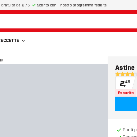
 gratuita da € 75
Sconto con il nostro programma fedeltà
FRECCETTE
ik
Astine 
3.8 stelle 
2
,
45
Esaurito
Punti 