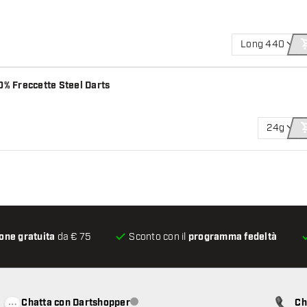
Long 440
0% Freccette Steel Darts
24g
one gratuita
da € 75
Sconto con il
programma fedeltà
Chatta con Dartshopper
Ch
Servizio clienti non disponibile