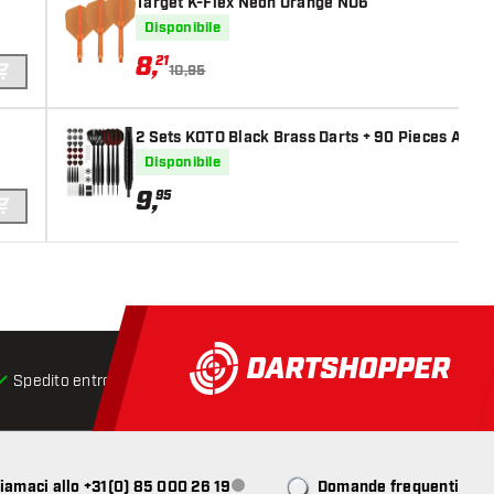
Target K-Flex Neon Orange NO6
Disponibile
8
,
21
10,95
AGGIUNGI AL CARRELLO
2 Sets KOTO Black Brass Darts + 90 Pieces Acces
Disponibile
9
,
95
AGGIUNGI AL CARRELLO
Spedito entro 24 ore
Spedizione gratuita
da € 75
iamaci allo +31(0) 85 000 26 19
Domande frequenti
Servizio clienti non disponibile