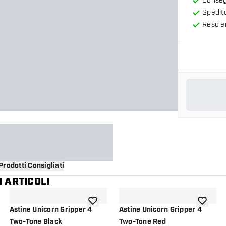
Consegn
Spedit
Reso en
Prodotti Consigliati
 ARTICOLI
i alla lista dei desideri
aggiungi alla lista dei desideri
aggiungi a
Astine Unicorn Gripper 4
Astine Unicorn Gripper 4
Two-Tone Black
Two-Tone Red