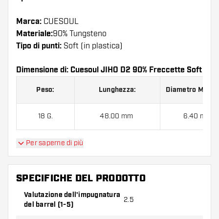
Marca:
CUESOUL
Materiale:
90% Tungsteno
Tipo di punti:
Soft (in plastica)
Dimensione di: Cuesoul JIHO D2 90% Freccette Soft
Peso:
Lunghezza:
Diametro Massi
18 G.
48.00 mm
6.40 mm
Per saperne di più
Cuesoul JIHO D2 90% Freccette Soft contiene:
3
barrel, 3 alette e 3 astine.
SPECIFICHE DEL PRODOTTO
Valutazione dell'impugnatura
2.5
del barrel (1-5)