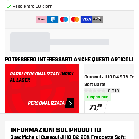
Reso entro 30 giorni
+
2
POTREBBERO INTERESSARTI ANCHE QUESTI ARTICOLI
DARDI PERSONALIZZATI
INCISI
Cuesoul JIHO D4 90% Freccette
AL LASER
Soft Darts
apri pannello re
0.0 (0)
0 stelle di valutazione
Disponibile
PERSONALIZZATA
71
,
25
INFORMAZIONI SUL PRODOTTO
Specifiche di Cuesoul JIHO D2 90% Freccette Soft: