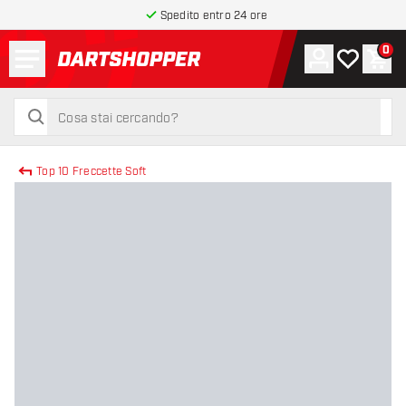
Spedito entro 24 ore
Menu
0
Account
La mia list
Carr
torna alla home page
cerca
cerca
Top 10 Freccette Soft