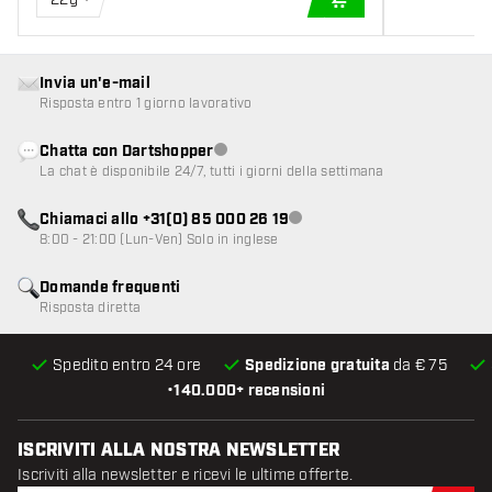
AGGIUNGI AL CARR
Invia un'e-mail
Risposta entro 1 giorno lavorativo
Chatta con Dartshopper
Servizio clienti non disponibile
La chat è disponibile 24/7, tutti i giorni della settimana
Chiamaci allo +31(0) 85 000 26 19
Servizio clienti non disponibile
8:00 - 21:00 (Lun-Ven) Solo in inglese
Domande frequenti
Risposta diretta
Spedito entro 24 ore
Spedizione gratuita
da € 75
•
140.000+ recensioni
ISCRIVITI ALLA NOSTRA NEWSLETTER
Iscriviti alla newsletter e ricevi le ultime offerte.