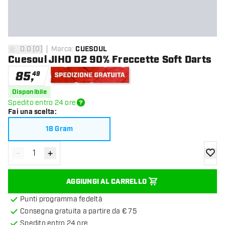
0.0
[
0
]
Marca
:
CUESOUL
0 stelle di valutazione
Cuesoul JIHO D2 90% Freccette Soft Darts
85
,
49
Spedizione gratuita
Disponibile
Spedito entro 24 ore
Fai una scelta
:
18 Gram
-
+
Diminuisci quantità
Aumenta quantità
aggiung
AGGIUNGI AL CARRELLO
Punti programma fedeltà
Consegna gratuita a partire da € 75
Spedito entro 24 ore