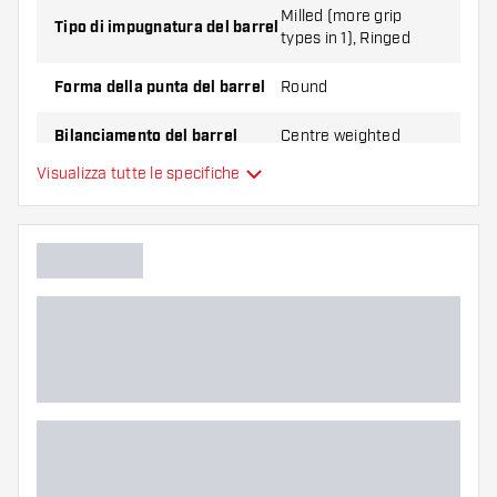
Milled (more grip
Tipo di impugnatura del barrel
types in 1), Ringed
Forma della punta del barrel
Round
Bilanciamento del barrel
Centre weighted
Visualizza tutte le specifiche
Materiale delle freccette
Tungsten 90%
Impugnatura della punta del
barrel
Giocatore di freccette
Colore del barrel
Zona di presa del barrel
Forma del barrel