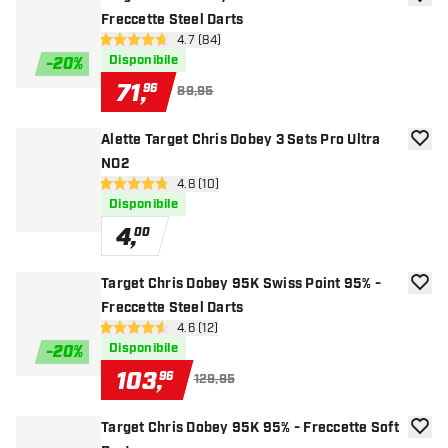
aggiun
Freccette Steel Darts
apri pannello recensioni
4.7 (84)
4.7 stelle di valutazione
Disponibile
-
20
%
71
,
96
89,95
Alette Target Chris Dobey 3 Sets Pro Ultra
aggiun
NO2
apri pannello recensioni
4.8 (10)
4.8 stelle di valutazione
Disponibile
4
,
00
Target Chris Dobey 95K Swiss Point 95% -
aggiun
Freccette Steel Darts
apri pannello recensioni
4.6 (12)
4.6 stelle di valutazione
Disponibile
-
20
%
103
,
96
129,95
Target Chris Dobey 95K 95% - Freccette Soft
aggiun