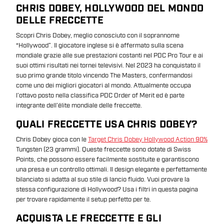
CHRIS DOBEY, HOLLYWOOD DEL MONDO
DELLE FRECCETTE
Scopri Chris Dobey, meglio conosciuto con il soprannome
“Hollywood”. Il giocatore inglese si è affermato sulla scena
mondiale grazie alle sue prestazioni costanti nel PDC Pro Tour e ai
suoi ottimi risultati nei tornei televisivi. Nel 2023 ha conquistato il
suo primo grande titolo vincendo The Masters, confermandosi
come uno dei migliori giocatori al mondo. Attualmente occupa
l’ottavo posto nella classifica PDC Order of Merit ed è parte
integrante dell’élite mondiale delle freccette.
QUALI FRECCETTE USA CHRIS DOBEY?
Chris Dobey gioca con le
Target Chris Dobey Hollywood Action 90%
Tungsten (23 grammi). Queste freccette sono dotate di Swiss
Points, che possono essere facilmente sostituite e garantiscono
una presa e un controllo ottimali. Il design elegante e perfettamente
bilanciato si adatta al suo stile di lancio fluido. Vuoi provare la
stessa configurazione di Hollywood? Usa i filtri in questa pagina
per trovare rapidamente il setup perfetto per te.
ACQUISTA LE FRECCETTE E GLI