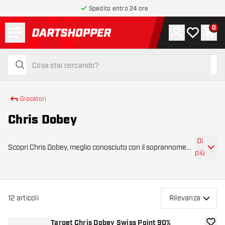
Spedito entro 24 ore
Menu
0
Account
La mia list
Carr
torna alla home page
cerca
cerca
Giocatori
Chris Dobey
Di
Scopri Chris Dobey, meglio conosciuto con il soprannome
più
“Hollywood”. Il giocatore inglese si è affermato sulla scena
mondiale grazie alle sue prestazioni costanti nel PDC Pro
Tour e ai suoi ottimi ris
12
articoli
Rilevanza
Target Chris Dobey Swiss Point 90%