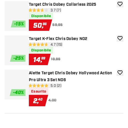
Target Chris Dobey Collarless 2025
aggiun
apri pannello recensioni
3.7 (7)
3.7 stelle di valutazione
Disponibile
-
15
%
50
,
96
59,95
Target K-Flex Chris Dobey NO2
aggiun
apri pannello recensioni
4.7 (15)
4.7 stelle di valutazione
Disponibile
-
25
%
14
,
99
19,99
Alette Target Chris Dobey Hollywood Action
aggiun
Pro Ultra 3 Set NO6
apri pannello recensioni
5.0 (2)
5 stelle di valutazione
Esaurito
-
40
%
2
,
40
4,00