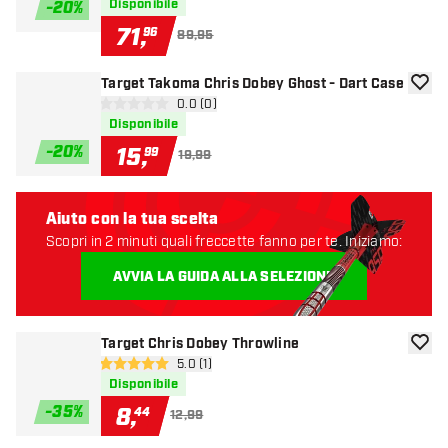
Disponibile
-
20
%
71
,
96
89,95
Target Takoma Chris Dobey Ghost - Dart Case
aggiun
apri pannello recensioni
0.0 (0)
0 stelle di valutazione
Disponibile
-
20
%
15
,
99
19,99
Aiuto con la tua scelta
Scopri in 2 minuti quali freccette fanno per te. Iniziamo:
AVVIA LA GUIDA ALLA SELEZIONE
Target Chris Dobey Throwline
aggiun
apri pannello recensioni
5.0 (1)
5 stelle di valutazione
Disponibile
-
35
%
8
,
44
12,99