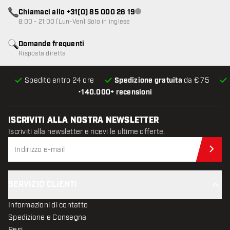
Chiamaci allo +31(0) 85 000 26 19
Servizio clienti non disponibile
8:00 - 21:00 (Lun-Ven) Solo in inglese
Domande frequenti
Risposta diretta
Spedito entro 24 ore
Spedizione gratuita
da € 75
•
140.000+ recensioni
ISCRIVITI ALLA NOSTRA NEWSLETTER
Iscriviti alla newsletter e ricevi le ultime offerte.
Iscr
SERVIZIO CLIENTI
Informazioni di contatto
Spedizione e Consegna
Resi