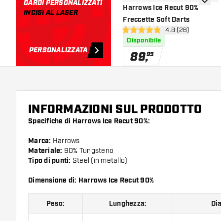
DARDI PERSONALIZZATI
aggiung
Harrows Ice Recut 90%
INCISI AL LASER
Freccette Soft Darts
apri pannello rece
4.8 (26)
4.8 stelle di valutazione
Disponibile
PERSONALIZZATA
89
,
95
INFORMAZIONI SUL PRODOTTO
Specifiche di Harrows Ice Recut 90%:
Marca:
Harrows
Materiale:
90% Tungsteno
Tipo di punti:
Steel (in metallo)
Dimensione di: Harrows Ice Recut 90%
Peso:
Lunghezza:
Di