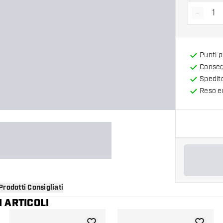
-
Diminui
Punti 
Consegn
Spedit
Reso en
Prodotti Consigliati
 ARTICOLI