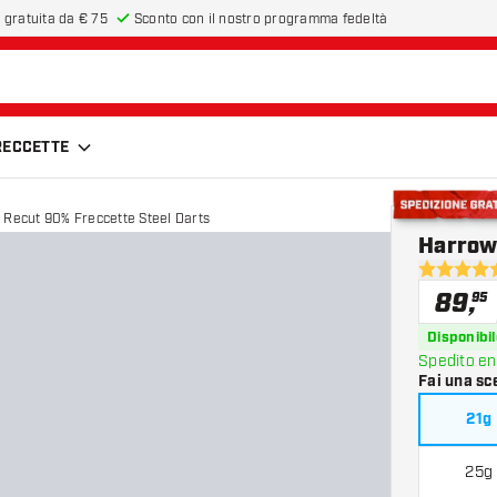
 gratuita da € 75
Sconto con il nostro programma fedeltà
FRECCETTE
 Recut 90% Freccette Steel Darts
Spedizione g
Harrows
4.7 stelle 
89
,
95
Disponibil
Spedito en
Fai una sc
21g
25g