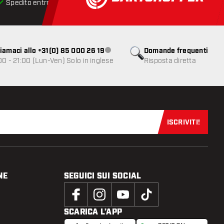
Spedito entro 24 ore
Spedizione gratuita
da € 75
iamaci allo +31(0) 85 000 26 19
Domande frequenti
Servizio clienti non disponibile
00 - 21:00 (Lun-Ven) Solo in inglese
Risposta diretta
ISCRIVITI!
Iscriviti sub
NE
SEGUICI SUI SOCIAL
SCARICA L’APP