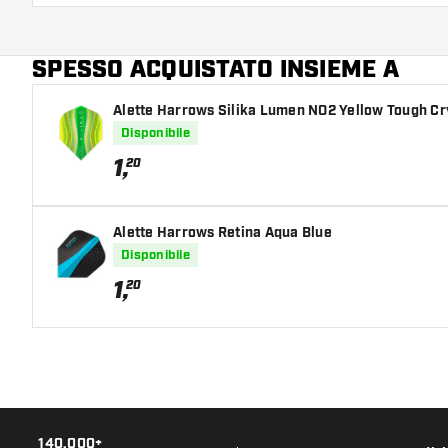
Giocatore di freccette
SPESSO ACQUISTATO INSIEME A
Colore del barrel
Alette Harrows Silika Lumen NO2 Yellow Tough Cr
Forma della punta del barrel
Disponibile
Zona di presa del barrel
1
,
20
Forma del barrel
Alette Harrows Retina Aqua Blue
Peso delle freccette
Disponibile
1
,
20
Larghezza del barrel (MM)
Lunghezza del barrel (MM)
140.000+