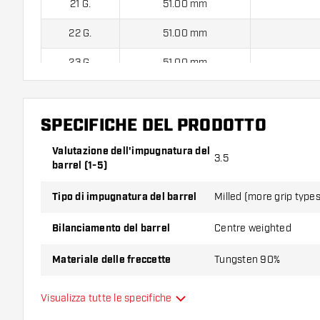
21 G.
51.00 mm
22 G.
51.00 mm
23 G.
51.00 mm
24 G.
51.00 mm
SPECIFICHE DEL PRODOTTO
25 G.
51.00 mm
26 G.
51.00 mm
Valutazione dell'impugnatura del
3.5
barrel (1-5)
Tipo di impugnatura del barrel
Milled (more grip types 
Harrows Ice Recut 90% contiene:
3 barrel, 3 alette e 3 astin
Bilanciamento del barrel
Centre weighted
Materiale delle freccette
Tungsten 90%
Impugnatura della punta del
Visualizza tutte le specifiche
Short Ring
barrel