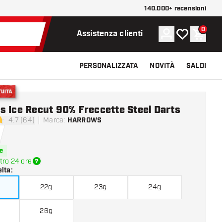
140.000+ recensioni
0
Account
La mia lista d
Carrel
Assistenza clienti
PERSONALIZZATA
NOVITÀ
SALDI
ratuita
 Ice Recut 90% Freccette Steel Darts
4.7 (64)
Marca
:
HARROWS
di valutazione
e
tro 24 ore
elta
:
22g
23g
24g
26g