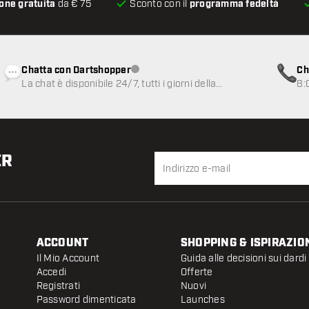
one gratuita
da € 75
Sconto con il
programma fedeltà
Chatta con Dartshopper
Ch
Servizio clienti non disponibile
La chat è disponibile 24/7, tutti i giorni della
8:
settimana
ER
ACCOUNT
SHOPPING & ISPIRAZIO
Il Mio Account
Guida alle decisioni sui dardi
Accedi
Offerte
Registrati
Nuovi
Password dimenticata
Launches