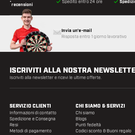
•
Spedito entro 24 ore
Spedizi
recensioni
Invia un'e-mail
Risposta entro 1 giorno lavorativo
ISCRIVITI ALLA NOSTRA NEWSLETT
Iscriviti alla newsletter e ricevi le ultime offerte.
SERVIZIO CLIENTI
CHI SIAMO & SERVIZI
Informazioni di contatto
Chi siamo
Spedizione e Consegna
Blogs
Resi
Punti fedeltà
Metodi di pagamento
Codici sconto & Buoni regalo