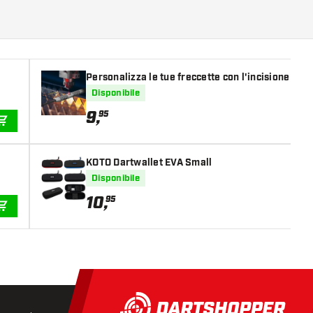
Personalizza le tue freccette con l'incisione lase
Disponibile
9
,
95
AGGIUNGI AL CARRELLO
KOTO Dartwallet EVA Small
Disponibile
10
,
95
AGGIUNGI AL CARRELLO