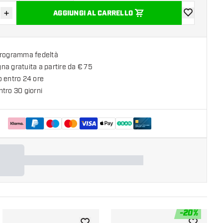
+
AGGIUNGI AL CARRELLO
sci quantità
Aumenta quantità
aggiungi alla
programma fedeltà
a gratuita a partire da € 75
o entro 24 ore
tro 30 giorni
-
20
%