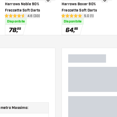
i alla lista dei desideri
aggiungi alla lista dei desideri
aggiungi a
Harrows Noble 90%
Harrows Boxer 90%
Freccette Soft Darts
Freccette Soft Darts
nsioni
apri pannello recensioni
4.6 (33)
apri pannello recensi
5.0 (1)
4.6 stelle di valutazione
5 stelle di valutazione
Disponibile
Disponibile
78
,
64
,
95
95
ametro Massimo: