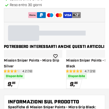
Reso entro 30 giorni
+
2
POTREBBERO INTERESSARTI ANCHE QUESTI ARTICOLI
aggiungi alla lista dei desideri
Mission Sniper Points - Micro Grip
Mission Sniper Points - Ri
Silver
Black
apri pannello recensioni
4.2 (19)
apri pannello re
4.7 (29)
4.2 stelle di valutazione
4.7 stelle di valutazione
Disponibile
Disponibile
9
,
9
,
95
95
INFORMAZIONI SUL PRODOTTO
Specifiche di Mission Sniper Points - Micro Grip Black: