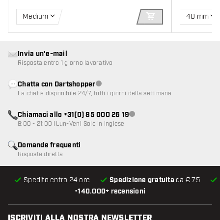
Medium
40 mm
AGGIUNGI AL CARR
Invia un'e-mail
Risposta entro 1 giorno lavorativo
Chatta con Dartshopper
Servizio clienti non disponibile
La chat è disponibile 24/7, tutti i giorni della settimana
Chiamaci allo +31(0) 85 000 26 19
Servizio clienti non disponibile
8:00 - 21:00 (Lun-Ven) Solo in inglese
Domande frequenti
Risposta diretta
Spedito entro 24 ore
Spedizione gratuita
da € 75
•
140.000+ recensioni
ISCRIVITI ALLA NOSTRA NEWSLETTER