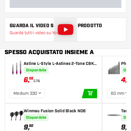
GUARDA IL VIDEO SU QUESTO PRODOTTO
Guarda tutti i video su YouTube
SPESSO ACQUISTATO INSIEME A
Astine L-Style L-Astines 2-Tone CBK
Phara
Pink
ints
Disponibile
Disp
6
,
4
,
59
52
7,75
Medium 330
60 mm
AGGIUNGI AL CARR
Winmau Fusion Solid Black NO6
Targ
Disponibile
Disp
9
,
9
,
50
99