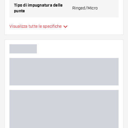
Tipo di impugnatura delle
Ringed/Micro
punte
Zona di presa delle punte
Everywhere
Visualizza tutte le specifiche
Colore principale
Lunghezza delle punte