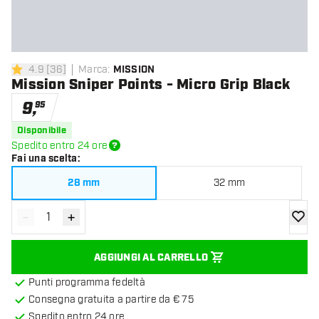
4.9
[
36
]
Marca
:
MISSION
4.9 stelle di valutazione
Mission Sniper Points - Micro Grip Black
9
,
95
Disponibile
Spedito entro 24 ore
Fai una scelta
:
28 mm
32 mm
-
+
Diminuisci quantità
Aumenta quantità
aggiung
AGGIUNGI AL CARRELLO
Punti programma fedeltà
Consegna gratuita a partire da € 75
Spedito entro 24 ore