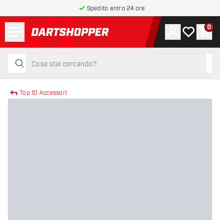
Spedito entro 24 ore
Menu
0
Account
La mia list
Carr
torna alla home page
cerca
cerca
Top 10 Accessori