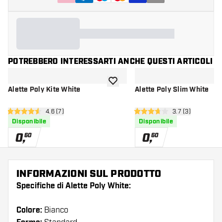
POTREBBERO INTERESSARTI ANCHE QUESTI ARTICOLI
aggiungi alla lista dei desideri
Alette Poly Kite White
Alette Poly Slim White
apri pannello recensioni
4.6 (7)
apri pannello re
3.7 (3)
4.6 stelle di valutazione
3.7 stelle di valutazione
Disponibile
Disponibile
0
,
0
,
60
60
INFORMAZIONI SUL PRODOTTO
Specifiche di Alette Poly White:
Colore:
Bianco