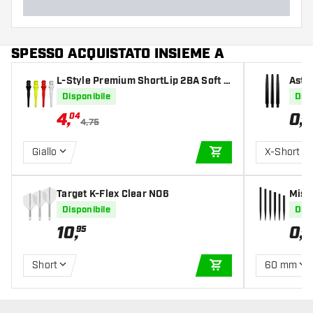
SPESSO ACQUISTATO INSIEME A
L-Style Premium ShortLip 2BA Soft T
Asti
ips
Disponibile
Disp
4
,
0
,
04
79
4,75
Giallo
X-Short
AGGIUNGI AL CARR
Target K-Flex Clear NO6
Missi
Disponibile
Disp
10
,
0
,
95
75
Short
60 mm
AGGIUNGI AL CARR