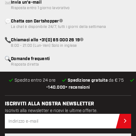
Invia un'e-mail
Risposta entro 1 giorno lavorativo
Chatta con Dartshopper
Servizio clienti non disponibile
La chat è disponibile 24/7, tutti i giorni della settimana
Chiamaci allo +31(0) 85 000 26 19
Servizio clienti non disponibile
8:00 - 21:00 (Lun-Ven) Solo in inglese
Domande frequenti
Risposta diretta
Spedito entro 24 ore
Spedizione gratuita
da € 75
•
140.000+ recensioni
ISCRIVITI ALLA NOSTRA NEWSLETTER
Iscriviti alla newsletter e ricevi le ultime offerte.
Iscr