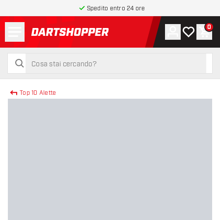
Spedito entro 24 ore
Menu
0
Account
La mia list
Carr
torna alla home page
cerca
cerca
Top 10 Alette