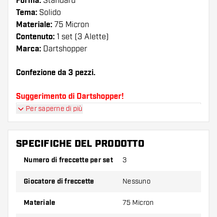
Forma:
Standard
Tema:
Solido
Materiale:
75 Micron
Contenuto:
1 set (3 Alette)
Marca:
Dartshopper
Confezione da 3 pezzi.
Suggerimento di Dartshopper!
Per saperne di più
Assicuratevi di avere a portata di mano un gran
numero di alette e di astine. Questi possono
danneggiarsi o rompersi con l'uso.
SPECIFICHE DEL PRODOTTO
Numero di freccette per set
3
Provate una forma, un materiale o uno
spessore diverso di alette per scoprire quale
Giocatore di freccette
Nessuno
variante vi si addice di più!
Materiale
75 Micron