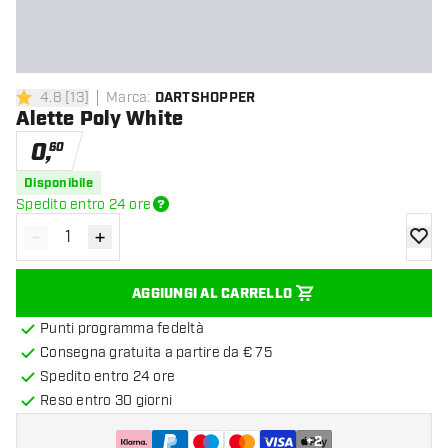
4.8
[
13
]
Marca
:
DARTSHOPPER
4.8 stelle di valutazione
Alette Poly White
0
,
60
Disponibile
Spedito entro 24 ore
-
+
Diminuisci quantità
Aumenta quantità
aggiung
AGGIUNGI AL CARRELLO
Punti programma fedeltà
Consegna gratuita a partire da € 75
Spedito entro 24 ore
Reso entro 30 giorni
+
2