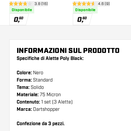
apri pannello recensioni
3.8 (16)
apri pannello rece
4.6 (9)
3.8 stelle di valutazione
4.6 stelle di valutazione
Disponibile
Disponibile
0
,
0
,
60
60
INFORMAZIONI SUL PRODOTTO
Specifiche di Alette Poly Black:
Colore:
Nero
Forma:
Standard
Tema:
Solido
Materiale:
75 Micron
Contenuto:
1 set (3 Alette)
Marca:
Dartshopper
Confezione da 3 pezzi.