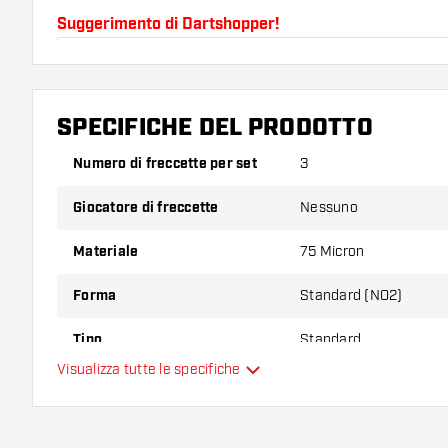
Suggerimento di Dartshopper!
Assicuratevi di avere a portata di mano un gran num
astine. Questi possono danneggiarsi o rompersi con 
SPECIFICHE DEL PRODOTTO
Provate una forma, un materiale o uno spessore div
Numero di freccette per set
3
scoprire quale variante vi si addice di più!
Giocatore di freccette
Nessuno
Materiale
75 Micron
Forma
Standard (NO2)
Tipo
Standard
Visualizza tutte le specifiche
Flessibilità
Colore principale