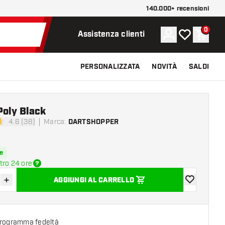
140.000+ recensioni
0
Account
La mia lista d
Carrel
Assistenza clienti
PERSONALIZZATA
NOVITÀ
SALDI
Poly Black
4.6 (38)
Marca
:
DARTSHOPPER
di valutazione
e
tro 24 ore
+
AGGIUNGI AL CARRELLO
sci quantità
Aumenta quantità
aggiungi alla
programma fedeltà