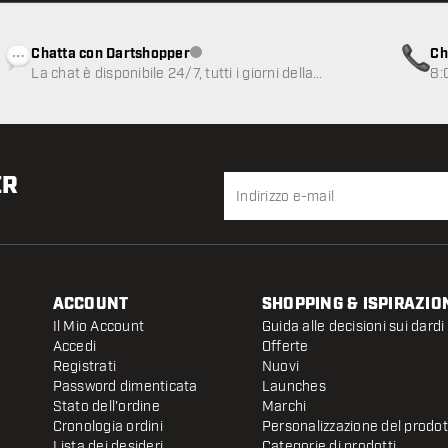
Chatta con Dartshopper
Ch
Servizio clienti non disponibile
La chat è disponibile 24/7, tutti i giorni della
8:
settimana
ER
ACCOUNT
SHOPPING & ISPIRAZIO
Il Mio Account
Guida alle decisioni sui dardi
Accedi
Offerte
Registrati
Nuovi
Password dimenticata
Launches
Stato dell'ordine
Marchi
Cronologia ordini
Personalizzazione del prodo
Lista dei desideri
Categorie di prodotti