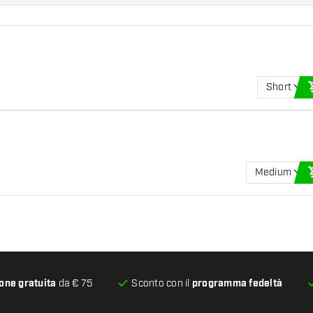
Short
Medium
one gratuita
da € 75
Sconto con il
programma fedeltà