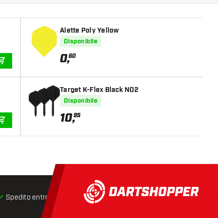
Alette Poly Yellow
Disponibile
0
,
60
AGGIUNGI AL CARRELLO
Target K-Flex Black NO2
Disponibile
10
,
95
AGGIUNGI AL CARRELLO
Spedito entro 24 ore
Spedizione gratuita
da € 75