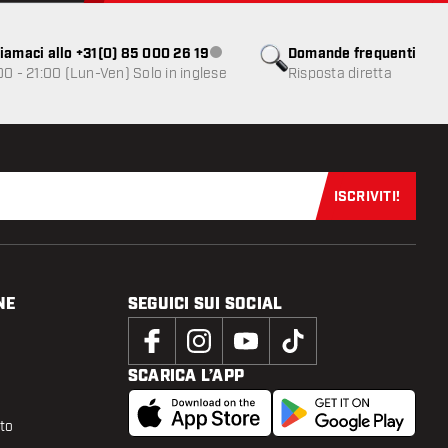
iamaci allo +31(0) 85 000 26 19
Domande frequenti
Servizio clienti non disponibile
00 - 21:00 (Lun-Ven) Solo in inglese
Risposta diretta
ISCRIVITI!
Iscriviti sub
NE
SEGUICI SUI SOCIAL
SCARICA L’APP
tto