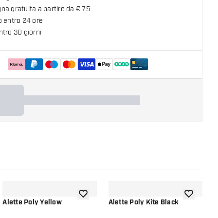
a gratuita a partire da € 75
o entro 24 ore
tro 30 giorni
lla lista dei desideri
aggiungi alla lista dei desideri
aggiungi all
Alette Poly Yellow
Alette Poly Kite Black
A