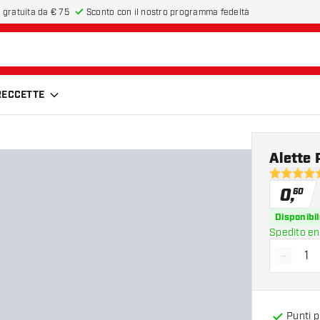
 gratuita da € 75
Sconto con il nostro programma fedeltà
FRECCETTE
Alette 
4.6 stelle 
0
,
60
Disponibil
Spedito en
-
Diminui
Punti 