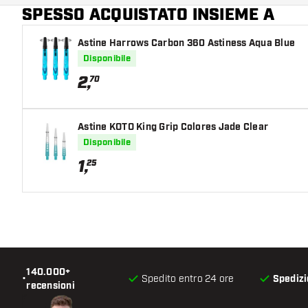
SPESSO ACQUISTATO INSIEME A
Astine Harrows Carbon 360 Astiness Aqua Blue
Disponibile
2
,
70
Astine KOTO King Grip Colores Jade Clear
Disponibile
1
,
25
140.000+
•
Spedito entro 24 ore
Spedizi
recensioni