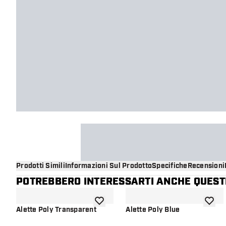
Prodotti Simili
Informazioni Sul Prodotto
Specifiche
Recensioni
POTREBBERO INTERESSARTI ANCHE QUESTI
aggiungi alla lista dei desideri
aggiung
Alette Poly Transparent
Alette Poly Blue