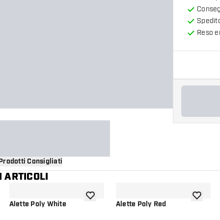
Consegn
Spedit
Reso en
Prodotti Consigliati
 ARTICOLI
i alla lista dei desideri
aggiungi alla lista dei desideri
aggiungi a
Alette Poly White
Alette Poly Red