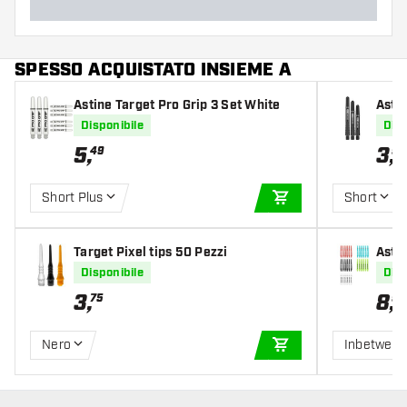
SPESSO ACQUISTATO INSIEME A
Astine Target Pro Grip 3 Set White
Astin
Disponibile
Disp
5
,
3
,
49
95
Short Plus
Short
AGGIUNGI AL CARR
Target Pixel tips 50 Pezzi
Astin
ets
Disponibile
Disp
3
,
8
,
75
95
Nero
Inbetwee
AGGIUNGI AL CARR