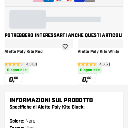
POTREBBERO INTERESSARTI ANCHE QUESTI ARTICOLI
aggiungi alla lista dei desideri
Alette Poly Kite Red
Alette Poly Kite White
apri pannello recensioni
4.3 (8)
apri pannello re
4.6 (7)
4.3 stelle di valutazione
4.6 stelle di valutazione
Disponibile
Disponibile
0
,
0
,
60
60
INFORMAZIONI SUL PRODOTTO
Specifiche di Alette Poly Kite Black:
Colore:
Nero