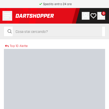
Spedito entro 24 ore
Menu
0
Account
La mia list
Carr
torna alla home page
cerca
cerca
Top 10 Alette