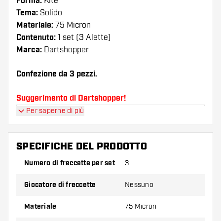
Forma:
Kite
Tema:
Solido
Materiale:
75 Micron
Contenuto:
1 set (3 Alette)
Marca:
Dartshopper
Confezione da 3 pezzi.
Suggerimento di Dartshopper!
Per saperne di più
Assicuratevi di avere a portata di mano un gran
numero di alette e di astine. Questi possono
danneggiarsi o rompersi con l'uso.
SPECIFICHE DEL PRODOTTO
Numero di freccette per set
3
Provate una forma, un materiale o uno
spessore diverso di alette per scoprire quale
Giocatore di freccette
Nessuno
variante vi si addice di più!
Materiale
75 Micron