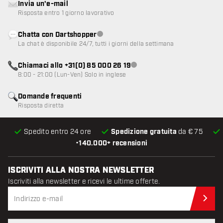
Invia un'e-mail
Risposta entro 1 giorno lavorativo
Chatta con Dartshopper
Servizio clienti non disponibile
La chat è disponibile 24/7, tutti i giorni della settimana
Chiamaci allo +31(0) 85 000 26 19
Servizio clienti non disponibile
8:00 - 21:00 (Lun-Ven) Solo in inglese
Domande frequenti
Risposta diretta
Spedito entro 24 ore
Spedizione gratuita
da € 75
•
140.000+ recensioni
ISCRIVITI ALLA NOSTRA NEWSLETTER
Iscriviti alla newsletter e ricevi le ultime offerte.
Iscr