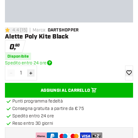
4.4
[
15
]
Marca
:
DARTSHOPPER
4.4 stelle di valutazione
Alette Poly Kite Black
0
,
60
Disponibile
Spedito entro 24 ore
-
+
Diminuisci quantità
Aumenta quantità
aggiung
AGGIUNGI AL CARRELLO
Punti programma fedeltà
Consegna gratuita a partire da € 75
Spedito entro 24 ore
Reso entro 30 giorni
+
2