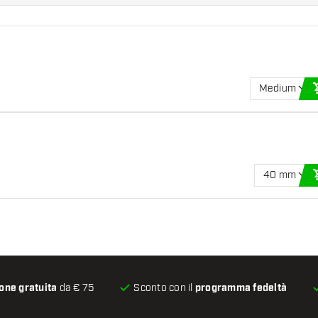
Medium
40 mm
one gratuita
da € 75
Sconto con il
programma fedeltà