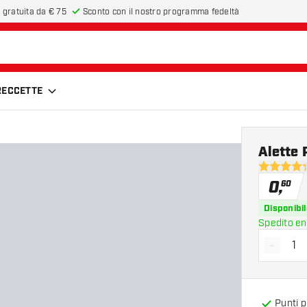
 gratuita da € 75
Sconto con il nostro programma fedeltà
FRECCETTE
Alette 
4.3 stelle 
0
,
60
Disponibil
Spedito en
-
Diminui
Punti 