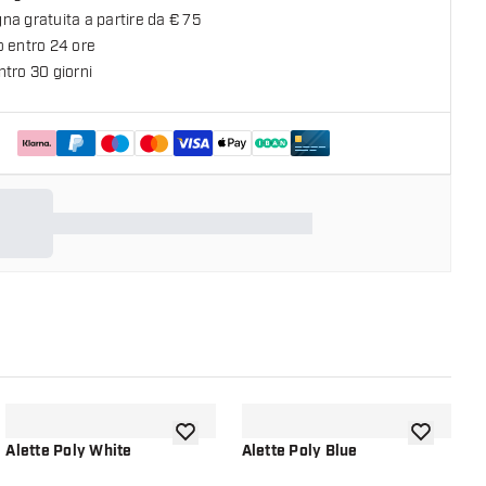
a gratuita a partire da € 75
o entro 24 ore
tro 30 giorni
lla lista dei desideri
aggiungi alla lista dei desideri
aggiungi all
Alette Poly White
Alette Poly Blue
A