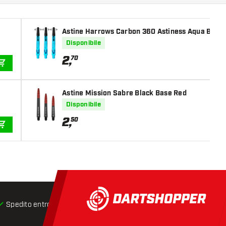
Astine Harrows Carbon 360 Astiness Aqua Blue
Disponibile
2
,
70
AGGIUNGI AL CARRELLO
Astine Mission Sabre Black Base Red
Disponibile
2
,
50
AGGIUNGI AL CARRELLO
Spedito entro 24 ore
Spedizione gratuita
da € 75