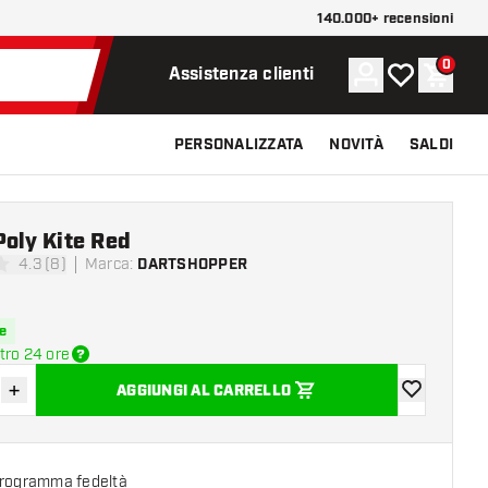
140.000+ recensioni
0
Account
La mia lista d
Carrel
Assistenza clienti
PERSONALIZZATA
NOVITÀ
SALDI
Poly Kite Red
4.3 (8)
Marca
:
DARTSHOPPER
di valutazione
e
tro 24 ore
+
AGGIUNGI AL CARRELLO
sci quantità
Aumenta quantità
aggiungi alla
programma fedeltà