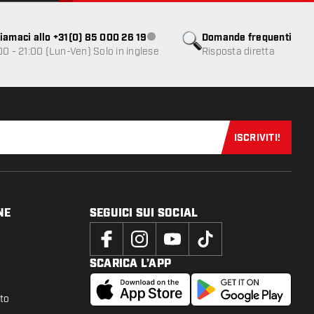
iamaci allo +31(0) 85 000 26 19
Domande frequenti
Servizio clienti non disponibile
00 - 21:00 (Lun-Ven) Solo in inglese
Risposta diretta
ISCRIVITI!
Iscriviti sub
NE
SEGUICI SUI SOCIAL
SCARICA L’APP
tto