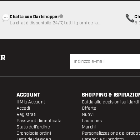
Chatta con Dartshopper
Ch
Servizio clienti non disponibile
La chat è disponibile 24/7, tutti i giorni della
8:
settimana
ER
ACCOUNT
SHOPPING & ISPIRAZIO
Il Mio Account
Guida alle decisioni sui dardi
Accedi
Offerte
Registrati
Nuovi
Password dimenticata
Launches
Stato dell'ordine
Marchi
Cronologia ordini
Personalizzazione del prodo
Lista dei desideri
Categorie di prodotti