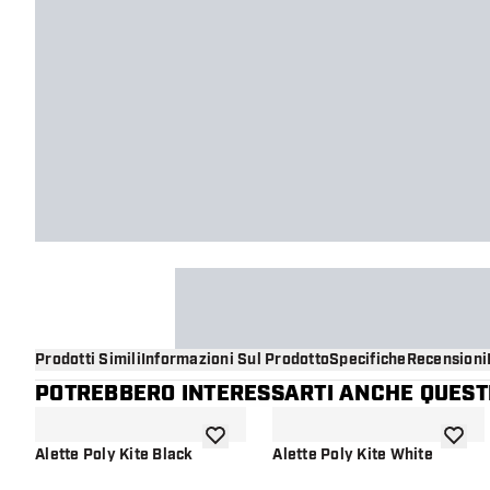
Prodotti Simili
Informazioni Sul Prodotto
Specifiche
Recensioni
POTREBBERO INTERESSARTI ANCHE QUESTI
aggiungi alla lista dei desideri
aggiung
Alette Poly Kite Black
Alette Poly Kite White