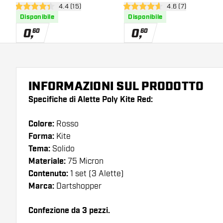
apri pannello recensioni
4.4 (15)
apri pannello recen
4.6 (7)
4.4 stelle di valutazione
4.6 stelle di valutazione
Disponibile
Disponibile
0
,
0
,
60
60
INFORMAZIONI SUL PRODOTTO
Specifiche di Alette Poly Kite Red:
Colore:
Rosso
Forma:
Kite
Tema:
Solido
Materiale:
75 Micron
Contenuto:
1 set (3 Alette)
Marca:
Dartshopper
Confezione da 3 pezzi.