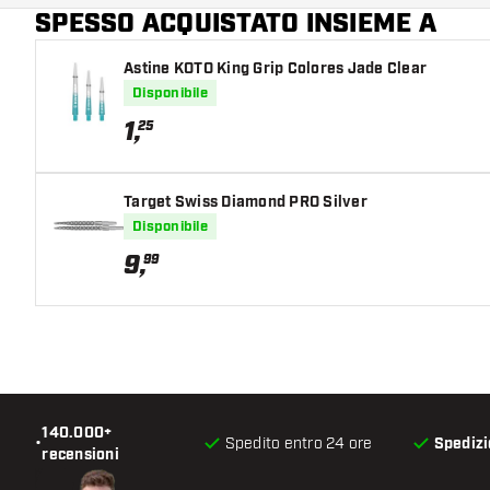
SPESSO ACQUISTATO INSIEME A
Astine KOTO King Grip Colores Jade Clear
Disponibile
1
,
25
Target Swiss Diamond PRO Silver
Disponibile
9
,
99
140.000+
•
Spedito entro 24 ore
Spedizi
recensioni