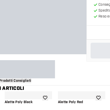
Consegn
Spedit
Reso en
Prodotti Consigliati
 ARTICOLI
i alla lista dei desideri
aggiungi alla lista dei desideri
aggiungi a
Alette Poly Black
Alette Poly Red