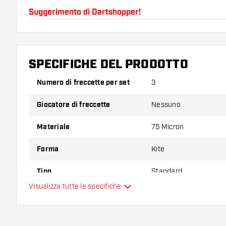
Suggerimento di Dartshopper!
Assicuratevi di avere a portata di mano un gran num
astine. Questi possono danneggiarsi o rompersi con 
SPECIFICHE DEL PRODOTTO
Provate una forma, un materiale o uno spessore div
Numero di freccette per set
3
scoprire quale variante vi si addice di più!
Giocatore di freccette
Nessuno
Materiale
75 Micron
Forma
Kite
Tipo
Standard
Visualizza tutte le specifiche
Flessibilità
Colore principale