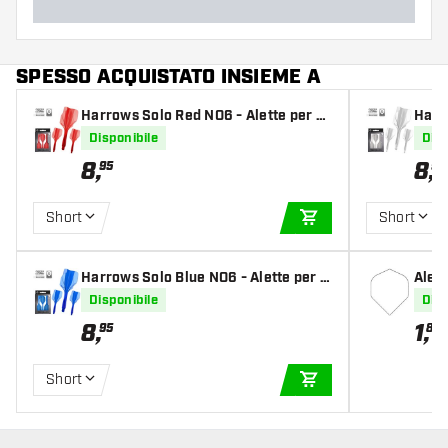
SPESSO ACQUISTATO INSIEME A
Harrows Solo Red NO6 - Alette per Fr
Harr
eccette
Frec
Disponibile
Disp
8
,
8
,
95
95
Short
Short
AGGIUNGI AL CARR
Harrows Solo Blue NO6 - Alette per F
Alett
reccette
Disponibile
Disp
8
,
1
,
95
85
Short
AGGIUNGI AL CARR