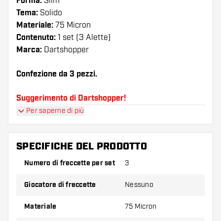
Forma:
Slim
Tema:
Solido
Materiale:
75 Micron
Contenuto:
1 set (3 Alette)
Marca:
Dartshopper
Confezione da 3 pezzi.
Suggerimento di Dartshopper!
Per saperne di più
Assicuratevi di avere a portata di mano un gran
numero di alette e di astine. Questi possono
danneggiarsi o rompersi con l'uso.
SPECIFICHE DEL PRODOTTO
Numero di freccette per set
3
Provate una forma, un materiale o uno
spessore diverso di alette per scoprire quale
Giocatore di freccette
Nessuno
variante vi si addice di più!
Materiale
75 Micron