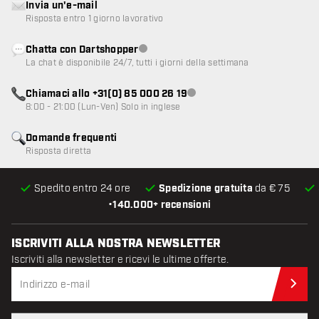
Invia un'e-mail
Risposta entro 1 giorno lavorativo
Chatta con Dartshopper
Servizio clienti non disponibile
La chat è disponibile 24/7, tutti i giorni della settimana
Chiamaci allo +31(0) 85 000 26 19
Servizio clienti non disponibile
8:00 - 21:00 (Lun-Ven) Solo in inglese
Domande frequenti
Risposta diretta
Spedito entro 24 ore
Spedizione gratuita
da € 75
•
140.000+ recensioni
ISCRIVITI ALLA NOSTRA NEWSLETTER
Iscriviti alla newsletter e ricevi le ultime offerte.
Iscr