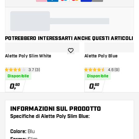
POTREBBERO INTERESSARTI ANCHE QUESTI ARTICOLI
aggiungi alla lista dei desideri
Alette Poly Slim White
Alette Poly Blue
apri pannello recensioni
3.7 (3)
apri pannello re
4.6 (9)
3.7 stelle di valutazione
4.6 stelle di valutazione
Disponibile
Disponibile
0
,
0
,
60
60
INFORMAZIONI SUL PRODOTTO
Specifiche di Alette Poly Slim Blue:
Colore:
Blu