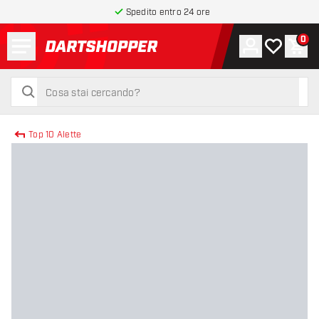
Spedito entro 24 ore
Menu
0
Account
La mia list
Carr
torna alla home page
cerca
cerca
Top 10 Alette