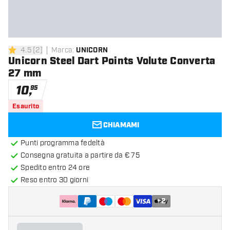
4.5
[
2
]
Marca
:
UNICORN
4.5 stelle di valutazione
Unicorn Steel Dart Points Volute Converta
27 mm
10
,
95
Esaurito
CHIAMAMI
Punti programma fedeltà
Consegna gratuita a partire da € 75
Spedito entro 24 ore
Reso entro 30 giorni
+
2