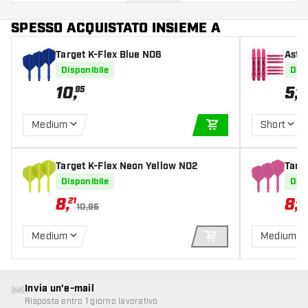
SPESSO ACQUISTATO INSIEME A
Target K-Flex Blue NO6
Astin
Disponibile
Disp
10
,
5
,
95
49
Medium
Short
AGGIUNGI AL CARR
Target K-Flex Neon Yellow NO2
Targ
Disponibile
Disp
8
,
8
,
21
21
10,95
Medium
Medium
AGGIUNGI AL CARR
Invia un'e-mail
Risposta entro 1 giorno lavorativo