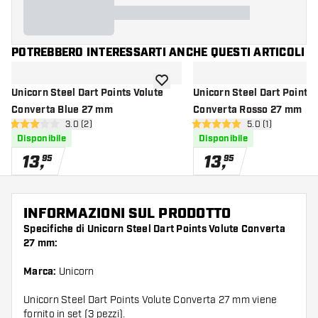
POTREBBERO INTERESSARTI ANCHE QUESTI ARTICOLI
aggiungi alla lista dei desideri
Unicorn Steel Dart Points Volute
Unicorn Steel Dart Points 
Converta Blue 27 mm
Converta Rosso 27 mm
apri pannello recensioni
3.0 (2)
apri pannello re
5.0 (1)
3 stelle di valutazione
5 stelle di valutazione
Disponibile
Disponibile
13
,
13
,
95
95
INFORMAZIONI SUL PRODOTTO
Specifiche di Unicorn Steel Dart Points Volute Converta
27 mm:
Marca:
Unicorn
Unicorn Steel Dart Points Volute Converta 27 mm viene
fornito in set (3 pezzi).