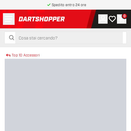
Spedito entro 24 ore
Menu
0
Account
La mia list
Carr
torna alla home page
cerca
cerca
Top 10 Accessori