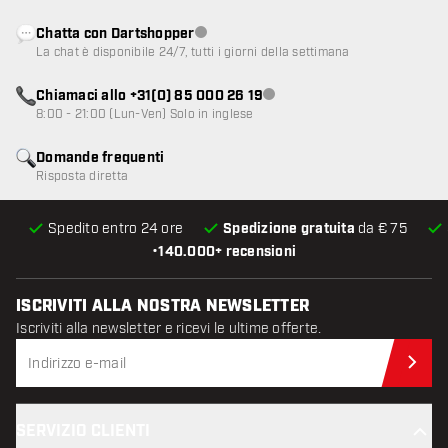
Chatta con Dartshopper
Servizio clienti non disponibile
La chat è disponibile 24/7, tutti i giorni della settimana
Chiamaci allo +31(0) 85 000 26 19
Servizio clienti non disponibile
8:00 - 21:00 (Lun-Ven) Solo in inglese
Domande frequenti
Risposta diretta
Spedito entro 24 ore
Spedizione gratuita
da € 75
•
140.000+ recensioni
ISCRIVITI ALLA NOSTRA NEWSLETTER
Iscriviti alla newsletter e ricevi le ultime offerte.
Iscr
SERVIZIO CLIENTI