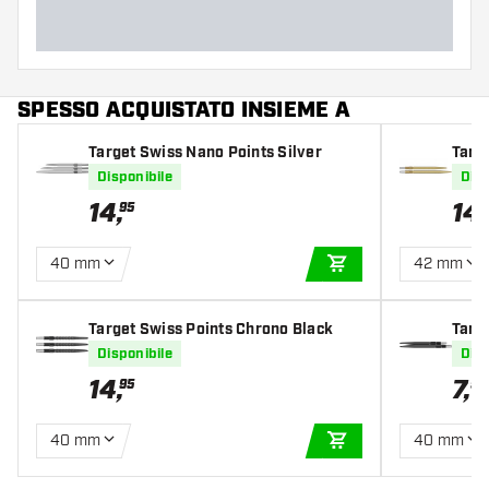
SPESSO ACQUISTATO INSIEME A
Target Swiss Nano Points Silver
Targ
ttler
Disponibile
Disp
14
,
14
,
95
40 mm
42 mm
AGGIUNGI AL CARR
Target Swiss Points Chrono Black
Targ
Disponibile
Disp
14
,
7
,
95
95
40 mm
40 mm
AGGIUNGI AL CARR