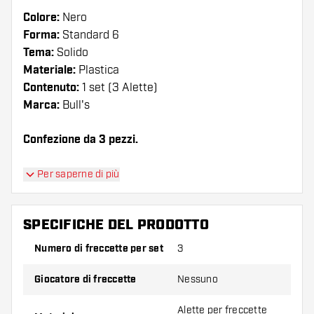
Colore:
Nero
Forma:
Standard 6
Tema:
Solido
Materiale:
Plastica
Contenuto:
1 set (3 Alette)
Marca:
Bull's
Confezione da 3 pezzi.
Suggerimento di Dartshopper!
Per saperne di più
Assicuratevi di avere a portata di mano un gran
numero di alette e di astine. Questi possono
SPECIFICHE DEL PRODOTTO
danneggiarsi o rompersi con l'uso.
Numero di freccette per set
3
Provate una forma, un materiale o uno
Giocatore di freccette
Nessuno
spessore diverso di alette per scoprire quale
variante vi si addice di più!
Alette per freccette