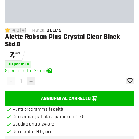
4.8
[
4
]
Marca
:
BULL'S
4.8 stelle di valutazione
Alette Robson Plus Crystal Clear Black
Std.6
7
,
95
Disponibile
Spedito entro 24 ore
-
+
Diminuisci quantità
Aumenta quantità
aggiung
AGGIUNGI AL CARRELLO
Punti programma fedeltà
Consegna gratuita a partire da € 75
Spedito entro 24 ore
Reso entro 30 giorni