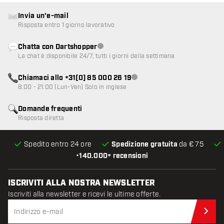
Invia un'e-mail
Risposta entro 1 giorno lavorativo
Chatta con Dartshopper
Servizio clienti non disponibile
La chat è disponibile 24/7, tutti i giorni della settimana
Chiamaci allo +31(0) 85 000 26 19
Servizio clienti non disponibile
8:00 - 21:00 (Lun-Ven) Solo in inglese
Domande frequenti
Risposta diretta
Spedito entro 24 ore
Spedizione gratuita
da € 75
•
140.000+ recensioni
ISCRIVITI ALLA NOSTRA NEWSLETTER
Iscriviti alla newsletter e ricevi le ultime offerte.
Iscr