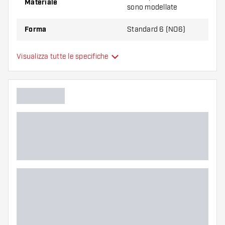
Materiale
sono modellate
Forma
Standard 6 (NO6)
Alette per freccette
Visualizza tutte le specifiche
Tipo
sono modellate
Flessibilità
Colore principale