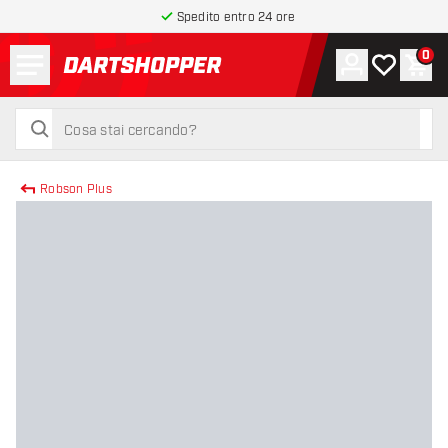
Spedito entro 24 ore
Menu
0
Account
La mia list
Carr
torna alla home page
cerca
cerca
Robson Plus