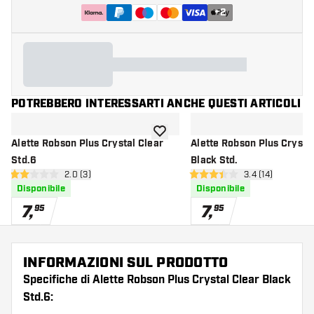
+
2
POTREBBERO INTERESSARTI ANCHE QUESTI ARTICOLI
aggiungi alla lista dei desideri
Alette Robson Plus Crystal Clear
Alette Robson Plus Crysta
Std.6
Black Std.
apri pannello recensioni
2.0 (3)
apri pannello re
3.4 (14)
2 stelle di valutazione
3.4 stelle di valutazione
Disponibile
Disponibile
7
,
7
,
95
95
INFORMAZIONI SUL PRODOTTO
Specifiche di Alette Robson Plus Crystal Clear Black
Std.6: